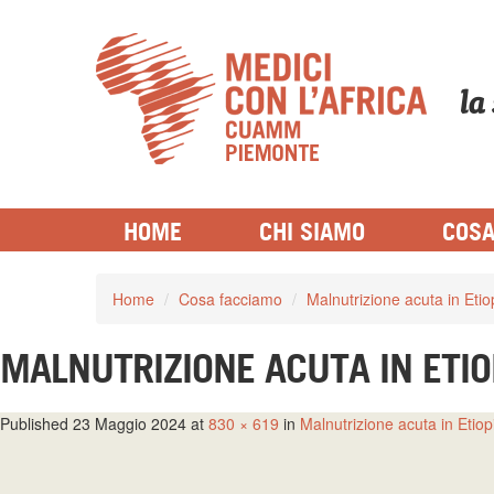
la
LE CATEGORIE DI MEDICI PER L'
HOME
CHI SIAMO
COSA
Home
/
Cosa facciamo
/
Malnutrizione acuta in Etio
MALNUTRIZIONE ACUTA IN ETIO
Published
23 Maggio 2024
at
830 × 619
in
Malnutrizione acuta in Etiop