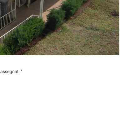
trassegnati
*