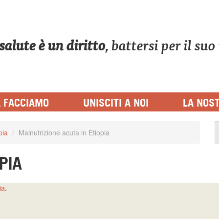
 salute è un diritto
, battersi per il su
AFRICA
 FACCIAMO
UNISCITI A NOI
LA NOS
pia
/
malnutrizione acuta in Etiopia
PIA
ia
.