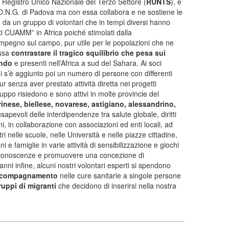
 al Registro Unico Nazionale del Terzo Settore (
RUNTS
), è
.N.G. di Padova ma con essa collabora e ne sostiene le
01 da un gruppo di volontari che in tempi diversi hanno
ti CUAMM” in Africa poiché stimolati dalla
impegno sul campo, pur utile per le popolazioni che ne
ossa
contrastare il tragico squilibrio che pesa sui
ondo
e presenti nell’Africa a sud del Sahara. Ai soci
ni s’è aggiunto poi un numero di persone con differenti
r senza aver prestato attività diretta nei progetti
ppo risiedono e sono attivi in molte provincie del
rinese, biellese, novarese, astigiano, alessandrino,
sapevoli delle interdipendenze tra salute globale, diritti
, in collaborazione con associazioni ed enti locali, ad
 nelle scuole, nelle Università e nelle piazze cittadine,
 e famiglie in varie attività di sensibilizzazione e giochi
e conoscenze e promuovere una concezione di
anni infine, alcuni nostri volontari esperti si spendono
accompagnamento
nelle cure sanitarie a singole persone
ruppi di migranti
che decidono di inserirsi nella nostra