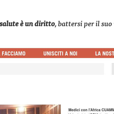
 salute è un diritto
, battersi per il su
AFRICA
 FACCIAMO
UNISCITI A NOI
LA NOS
Medici con l’Africa CUA