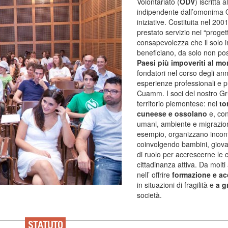
Volontariato (
ODV
) iscritta
indipendente dall’omonima O
iniziative. Costituita nel 20
prestato servizio nei “proget
consapevolezza che il solo 
beneficiano, da solo non p
Paesi più impoveriti al m
fondatori nel corso degli an
esperienze professionali e pu
Cuamm. I soci del nostro Gru
territorio piemontese: nel
to
cuneese e ossolano
e, con
umani, ambiente e migrazioni
esempio, organizzano incontri
coinvolgendo bambini, giovani
di ruolo per accrescerne l
cittadinanza attiva. Da molti 
nell’ offrire
formazione e 
in situazioni di fragilità e
a g
società.
STATUTO